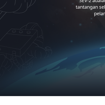
SEV-2 adala
tantangan se
pela