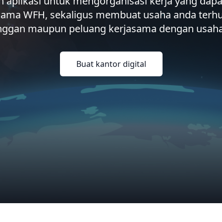
h aplikasi untuk mengorganisasi kerja yang dap
lama WFH, sekaligus membuat usaha anda ter
nggan maupun peluang kerjasama dengan usaha 
Buat kantor digital