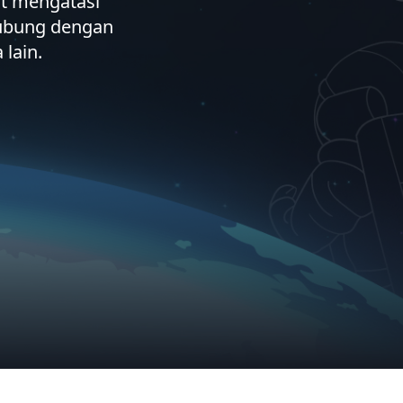
at mengatasi
hubung dengan
lain.