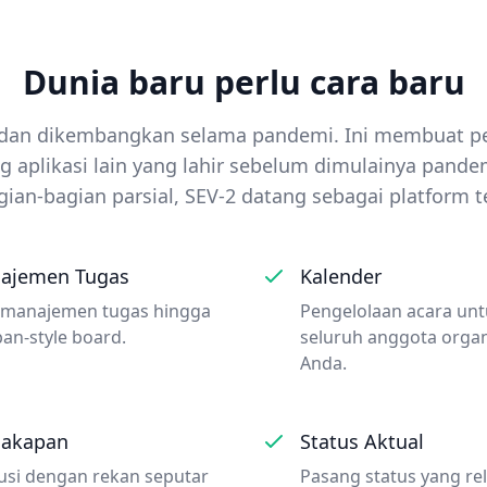
Dunia baru perlu cara baru
n dan dikembangkan selama pandemi. Ini membuat p
 aplikasi lain yang lahir sebelum dimulainya pandem
ian-bagian parsial, SEV-2 datang sebagai platform 
ajemen Tugas
Kalender
 manajemen tugas hingga
Pengelolaan acara un
an-style board.
seluruh anggota organ
Anda.
cakapan
Status Aktual
usi dengan rekan seputar
Pasang status yang re